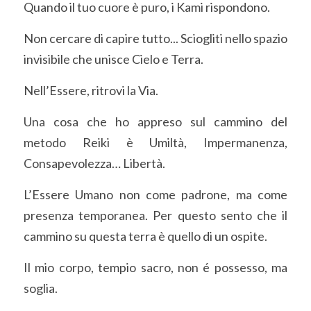
Quando il tuo cuore è puro, i Kami rispondono.
Auto-Trattamento
Seminari
Video
Gruppi
Non cercare di capire tutto... Sciogliti nello spazio 
invisibile che unisce Cielo e Terra.
Locandine
Luoghi Reiki
Blog
Nell’Essere, ritrovi la Via.
Shoden Zenki
Contatti
Una cosa che ho appreso sul cammino del 
Shoden Kouki
metodo Reiki è Umiltà, Impermanenza, 
Okuden Zenki
Consapevolezza… Libertà.
Okuden Kouki
L’Essere Umano non come padrone, ma come 
presenza temporanea. Per questo sento che il 
Jikiden Okuden
cammino su questa terra è quello di un ospite.
Old Okuden Kouki
Il mio corpo, tempio sacro, non é possesso, ma 
Shinpiden
soglia. 