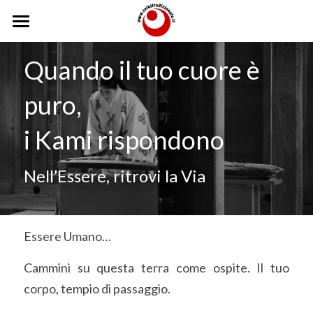
Home
Quando il tuo cuore è 
Reiki
puro,
Scuola
Reiki
i Kami rispondono
Storia
Lignaggio
Scuola
Nell’Essere, ritrovi la Via
Reiki Tradizionale
Caposcuola
Trattamenti
Gokai
Insegnanti
Corsi
Trattamenti
Essere Umano…
Sedi
Trattamenti a Distanza
Testimonianze
Cammini su questa terra come ospite. Il tuo 
Operatori
Usui Teate
Eventi
corpo, tempio di passaggio.
Dodici Posizioni
Foto
Incontri