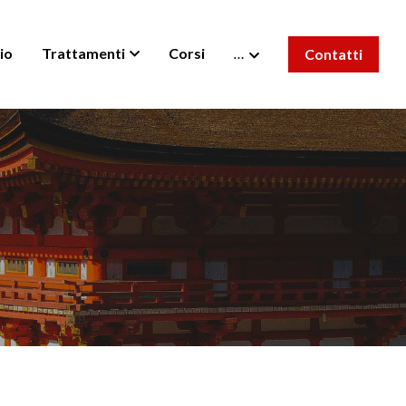
io
Trattamenti
Corsi
…
Contatti