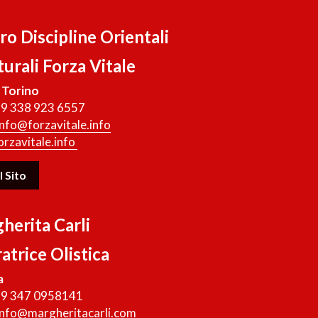
ro Discipline Orientali
urali Forza Vitale
/ Torino
+39 338 923 6557
info@forzavitale.info
rzavitale.info 
l Sito
herita Carli
atrice Olistica
a
+39 347 0958141
info@margheritacarli.com