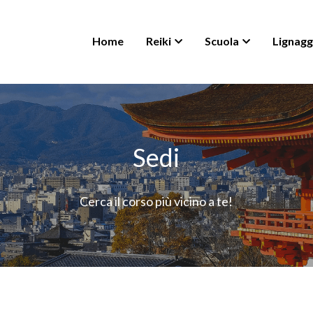
Home
Reiki
Scuola
Lignagg
Sedi
Cerca il corso più vicino a te!