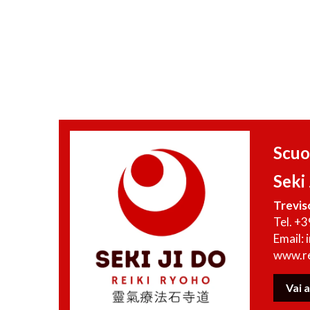
Scuo
Seki 
Trevis
Tel. +
Email: 
www.rei
Vai a