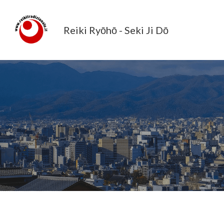
Reiki Ryōhō - Seki Ji D
ō