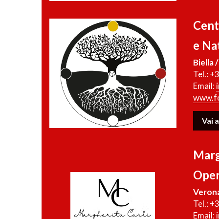
Cent
e Nat
Biella 
Tel.: 
Email: 
www.fo
Vai a
Marg
Oper
Veron
Tel.: 
Email: 